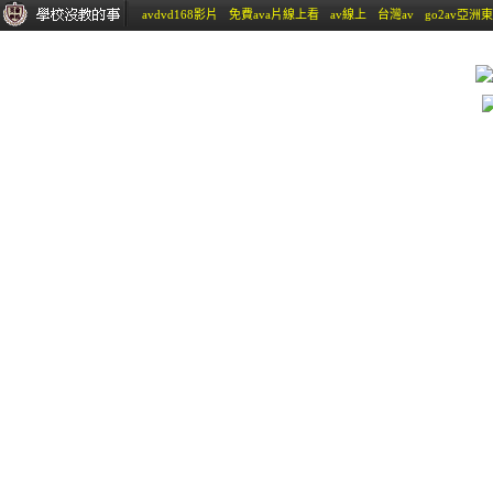
avdvd168影片
免費ava片線上看
av線上
台灣av
go2av亞洲